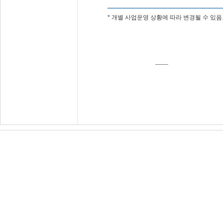
* 개별 사업운영 상황에 따라 변경될 수 있음
마일리지 반환
아래 요건을
모두
충족하는 경우, 마
- 마일리지를 사용하여 확인서를 발급
- 마일리지 확인서 발급일시로부터 
가 · 배점 적용된 이후는, 대상사업
개인정보처리방침
이메일수집거부
(우)03111 서울시 종로구 종로 413, 2층 208호·3층 
Copyright© 2014
경영혁신마일리지시스템
All righ