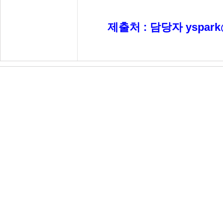
제출처 : 담당자 yspark@
개인정보처리방침
이메일수집거부
(우)03111 서울시 종로구 종로 413, 2층 208호·3층 
Copyright© 2014
경영혁신마일리지시스템
All righ