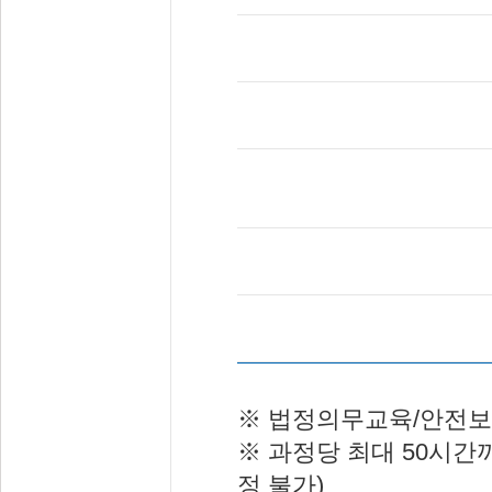
교육시간
인정시기
CEO(시간당 
대상별
(예시) 10점(CEO)
적립 마일리지
80
제출서류
없음
적립시점
교육 이수 
※ 법정의무교육/안전보
※ 과정당 최대 50시간
정 불가)